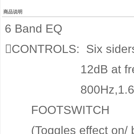
商品说明
6 Band EQ
CONTROLS: Six siders 
12dB at frequaen
800Hz,1.6KHz,
FOOTSWITCH
(Toggles effect on/