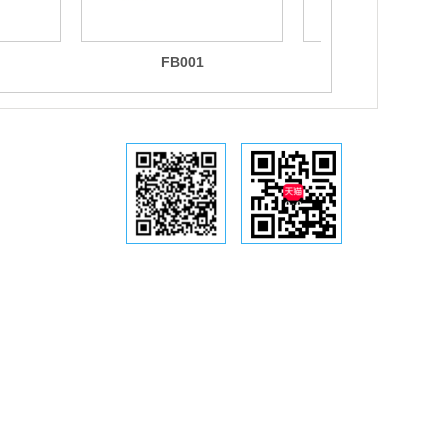
FB001
sb007-b
铭仕公众号
天猫专营店
铭仕 . 为音乐插上翅膀