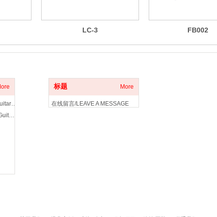
LC-3
FB002
客户服务
标题
ore
More
电吉他拾音器/Electric Guitar Pickup
在线留言/LEAVE A MESSAGE
木吉他拾音器/Acoustic Guitar Pickup
联系我们/CONTACT US