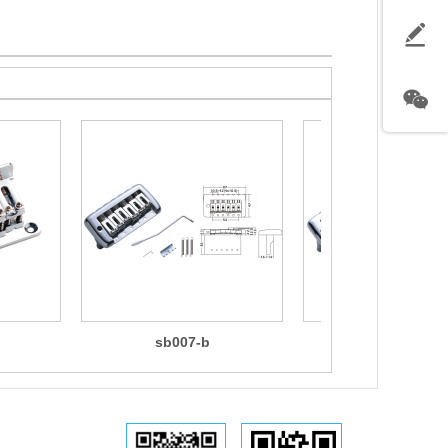
sb007-b
sb005-b