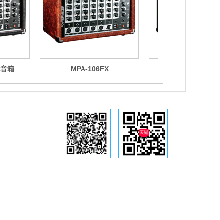
他音箱
MPA-106FX
M-5B 吉他音
铭仕公众号
天猫专营店
铭仕 . 为音乐插上翅膀