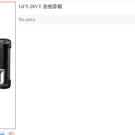
GFT-20VT 吉他音箱
No price
Collect