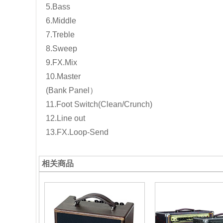
5.Bass
6.Middle
7.Treble
8.Sweep
9.FX.Mix
10.Master
(Bank Panel）
11.Foot Switch(Clean/Crunch)
12.Line out
13.FX.Loop-Send
相关商品