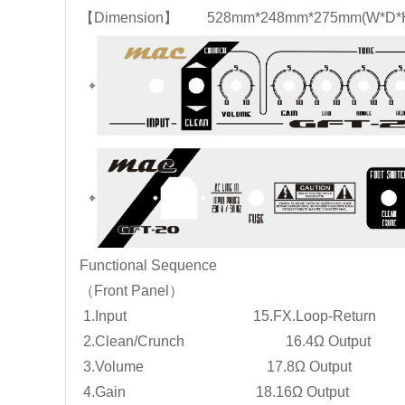
【Dimension】 528mm*248mm*275mm(W*D
Functional Sequence
（Front Panel）
1.Input 15.FX.Loop-Return
2.Clean/Crunch 16.4Ω Output
3.Volume 17.8Ω Output
4.Gain 18.16Ω Output