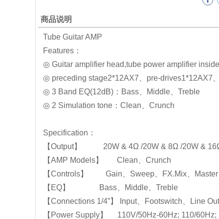
商品说明
Tube Guitar AMP
Features：
◎ Guitar amplifier head,tube power amplifier insid
◎ preceding stage2*12AX7、pre-drives1*12AX7、p
◎ 3 Band EQ(12dB)：Bass、Middle、Treble
◎ 2 Simulation tone：Clean、Crunch
Specification：
【Output】 20W & 4Ω /20W & 8Ω /20W & 16
【AMP Models】 Clean、Crunch
【Controls】 Gain、Sweep、FX.Mix、Master
【EQ】 Bass、Middle、Treble
【Connections 1/4”】 Input、Footswitch、Line O
【Power Supply】 110V/50Hz-60Hz; 110/60Hz; 2