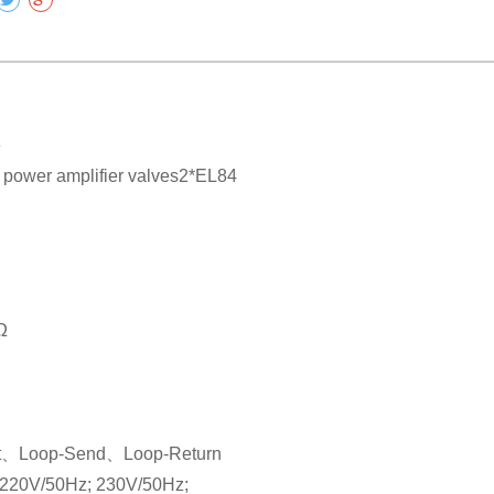
e
ower amplifier valves2*EL84
Ω
ut、Loop-Send、Loop-Return
20V/50Hz; 230V/50Hz;