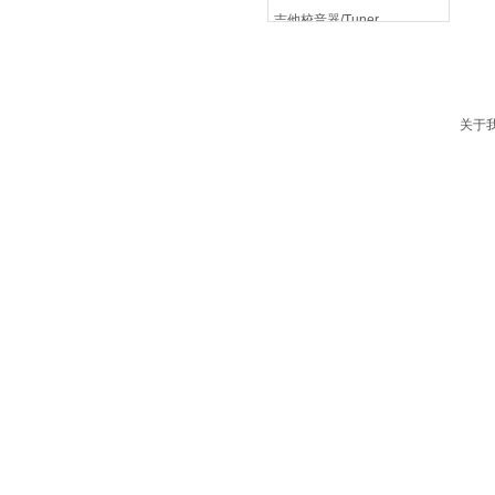
吉他校音器/Tuner
吉他音箱/amplifier
关于