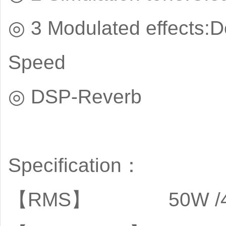
◎ 3 Modulated effects
Speed
◎ DSP-Reverb
Specification：
【RMS】 50W /4