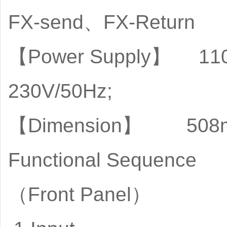
FX-send、FX-Return
【Power Supply】 110V/
230V/50Hz;
【Dimension】 508m
Functional Sequence
（Front Pa