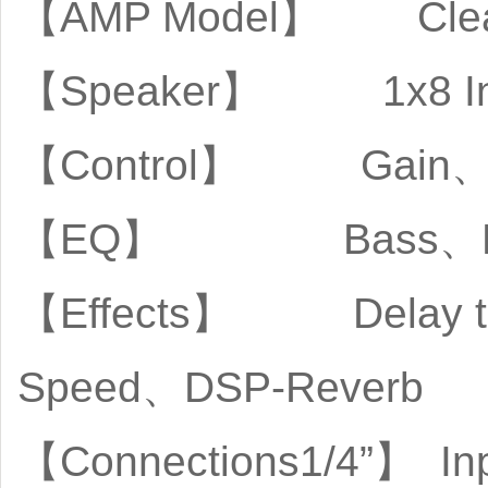
【AMP Model】 Clean
【Speaker】 1x8 Inc
【Control】 Gain、Mas
【EQ】 Bass、Midd
【Effects】 Delay ti
Speed、DSP-Reverb
【Connections1/4”】 In