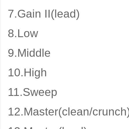
7.Gain II(lea
8.Low 23.O
9.Middle
10.High
11.Sweep
12.Master(clean/crunch