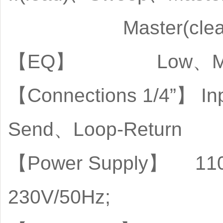
Master(clean/cru
【EQ】 Low、Midd
【Connections 1/4”】 I
Send、Loop-Return
【Power Supply】 110V/
230V/50Hz;