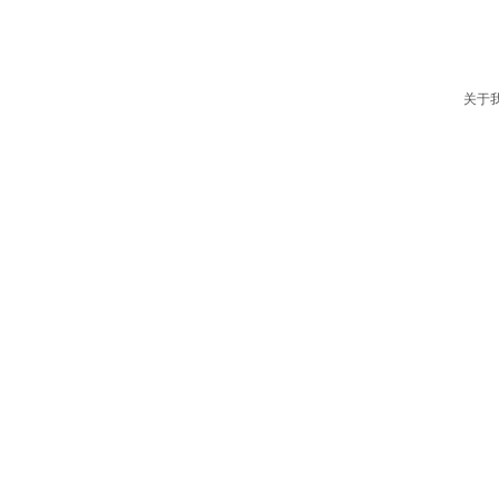
吉他音箱/amplifier
关于