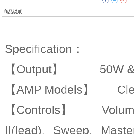
商品说明
Specification：
【Output】 50W & 4Ω
【AMP Models】 Clea
【Controls】 Volume(c
II(lead)、Sweep、Master