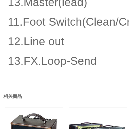
13.Master(lead)
11.Foot Switch(Clean/C
12.Line out
13.FX.Loop-Send
相关商品