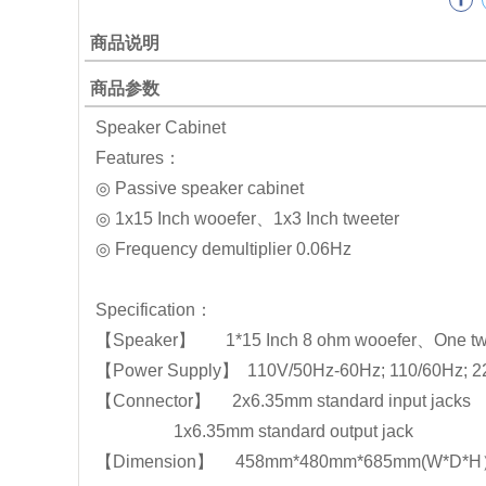
商品说明
商品参数
Speaker Cabinet
Features：
◎ Passive speaker cabinet
◎ 1x15 Inch wooefer、1x3 Inch tweeter
◎ Frequency demultiplier 0.06Hz
Specification：
【Speaker】 1*15 Inch 8 ohm wooefer、One 
【Power Supply】 110V/50Hz-60Hz; 110/60Hz; 22
【Connector】 2x6.35mm standard input jacks
1x6.35mm standard output jack
【Dimension】 458mm*480mm*685mm(W*D*