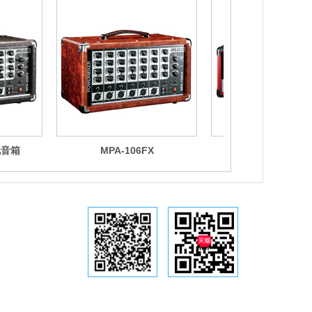
他音箱
MPA-106FX
GFT-50V1 吉他
铭仕公众号
天猫专营店
铭仕 . 为音乐插上翅膀