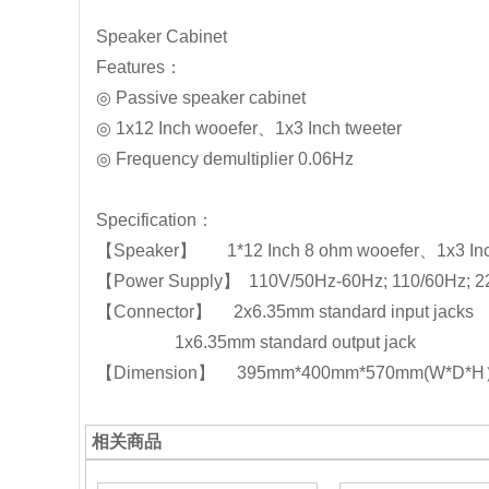
Speaker Cabinet
Features：
◎ Passive speaker cabinet
◎ 1x12 Inch wooefer、1x3 Inch tweeter
◎ Frequency demultiplier 0.06Hz
Specification：
【Speaker】 1*12 Inch 8 ohm wooefer、1x3 I
【Power Supply】 110V/50Hz-60Hz; 110/60Hz; 22
【Connector】 2x6.35mm standard input jacks
1x6.35mm standard output jack
【Dimension】 395mm*400mm*570mm(W*D*
相关商品